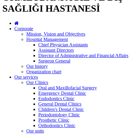
SAĞLIĞI HASTANESİ
Corporate
Mission, Vision and Objectives
Hospital Management
Chief Physician Assistants
Assistant Directors
Director of Administrative and Financial Affairs
Surgeon General
Our history
Organization chart
Our services
Our Clinics
Oral and Maxillofacial Surgery
Emergency Dental Clinic
Endodontics Clinic
General Dental Clinics
Children's Dental Clinic
Periodontology Clinic
Prosthetic Clinic
Orthodontics Clinic
Our units