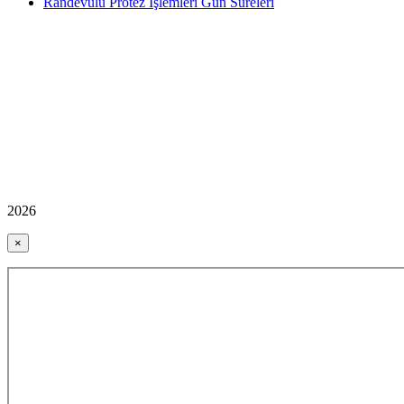
Randevulu Protez İşlemleri Gün Süreleri
2026
×