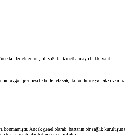
tün etkenler giderilmiş bir sağlık hizmeti almaya hakkı vardır.
ekimin uygun görmesi halinde refakatçi bulundurmaya hakkı vardır.
 konmamıştır. Ancak genel olarak, hastanın bir sağlık kuruluşuna
ı kısaca maddeler halinde sıralayabiliriz: