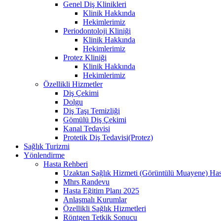
Genel Diş Klinikleri
Klinik Hakkında
Hekimlerimiz
Periodontoloji Kliniği
Klinik Hakkında
Hekimlerimiz
Protez Kliniği
Klinik Hakkında
Hekimlerimiz
Özellikli Hizmetler
Diş Çekimi
Dolgu
Diş Taşı Temizliği
Gömülü Diş Çekimi
Kanal Tedavisi
Protetik Diş Tedavisi(Protez)
Sağlık Turizmi
Yönlendirme
Hasta Rehberi
Uzaktan Sağlık Hizmeti (Görüntülü Muayene) Has
Mhrs Randevu
Hasta Eğitim Planı 2025
Anlaşmalı Kurumlar
Özellikli Sağlık Hizmetleri
Röntgen Tetkik Sonucu