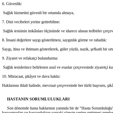
6. Güvenlik:
Sağlık hizmetini güvenli bir ortamda almaya,
7. Dini vecibeleri yerine getirebilme:
Sağlık tesisinin imkânları ölçüsünde ve idarece alınan tedbirler çerçev
8. İnsani değerlere saygı gösterilmesi, saygınlık görme ve rahatlık:
Saygı, itina ve ihtimam gösterilerek, güler yüzlü, nazik, şefkatli bir o
9. Ziyaret ve refakatçi bulundurma:
Sağlık tesislerince belirlenen usul ve esaslar çerçevesinde ziyaretçi
10. Müracaat, şikâyet ve dava hakkı:
Haklarının ihlali halinde, mevzuat çerçevesinde her türlü başvuru, şi
HASTANIN SORUMLULUKLARI
Son dönemde hasta haklarının yanında bir de “Hasta Sorumluluğu” ka
başvurmadan ve başvurduktan sonraki süreçte yerine getirmesi gereken 