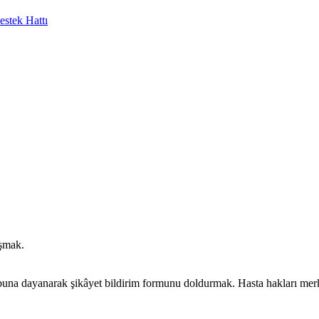
stek Hattı
ışmak.
buna dayanarak şikâyet bildirim formunu doldurmak. Hasta hakları merke