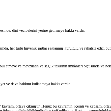
esinde, dini vecibelerini yerine getirmeye hakkı vardır.
rtamda, her türlü hijyenik şartlar sağlanmış gürültülü ve rahatsız edici bü
 kabul etmeye ve mevzuatın ve sağlık tesisinin imkânları ölçüsünde ve h
kâyet ve dava hakkını kullanmaya hakkı vardır.
vramı ortaya çıkmıştır. Henüz bu kavramın, içeriği ve kapsamı ortaya
ödev ve yükümlülüklerdir diye tarif edilebilir. Hastanın sorumlulukların