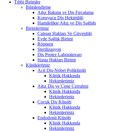
Tıbbi Birimler
Bilgilendirme
Ağız Bakımı ve Diş Fırçalama
Koruyucu Diş Hekimliği
Hamilelikte Ağız ve Diş Sağlığı
Birimlerimiz
Çalışan Hakları Ve Güvenliği
Evde Sağlık Birimi
Röntgen
Sterilizasyon
Diş Protez Laboratuvarı
Hasta Hakları Birimi
Kliniklerimiz
Acil Diş-Nöbet Polikliniği
Klinik Hakkında
Hekimlerimiz
Ağız Diş ve Çene Cerrahisi
Klinik Hakkında
Hekimlerimiz
Çoçuk Diş Kliniği
Klinik Hakkında
Hekimlerimiz
Endodonti Kliniği
Klinik Hakkında
Hekimlerimiz