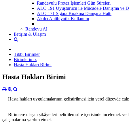
Randevulu Protez İşlemleri Gün Süreleri
ALO 191 Uyuşturucu ile Mücadele Danışma ve De
ALO 171 Sigara Bırakma Danışma Hattı
Akılcı Antibiyotik Kullanımı
Randevu Al
İletişim & Ulaşım
Tıbbi Birimler
Birimlerimiz
Hasta Hakları Birimi
Hasta Hakları Birimi
Hasta hakları uygulam
aların
ın geliştirilmesi için yerel düzeyde çal
Birimlere ulaşan şikâyetleri belirtilen süre içerisinde incelemek ve 
çalışmalarına yardım etmek.