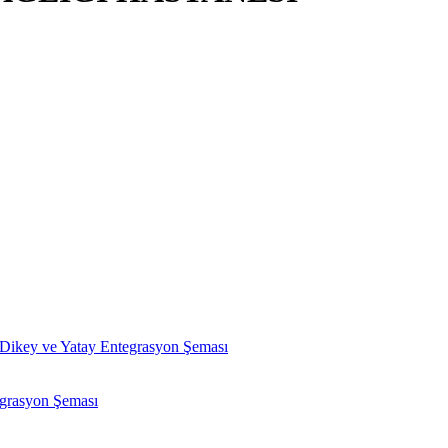
ı Dikey ve Yatay Entegrasyon Şeması
egrasyon Şeması