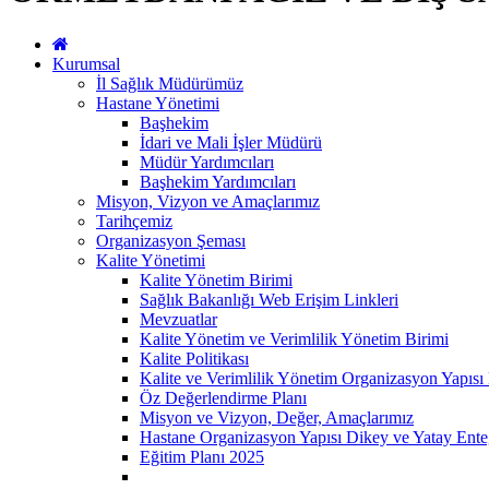
Kurumsal
İl Sağlık Müdürümüz
Hastane Yönetimi
Başhekim
İdari ve Mali İşler Müdürü
Müdür Yardımcıları
Başhekim Yardımcıları
Misyon, Vizyon ve Amaçlarımız
Tarihçemiz
Organizasyon Şeması
Kalite Yönetimi
Kalite Yönetim Birimi
Sağlık Bakanlığı Web Erişim Linkleri
Mevzuatlar
Kalite Yönetim ve Verimlilik Yönetim Birimi
Kalite Politikası
Kalite ve Verimlilik Yönetim Organizasyon Yapıs
Öz Değerlendirme Planı
Misyon ve Vizyon, Değer, Amaçlarımız
Hastane Organizasyon Yapısı Dikey ve Yatay Ent
Eğitim Planı 2025