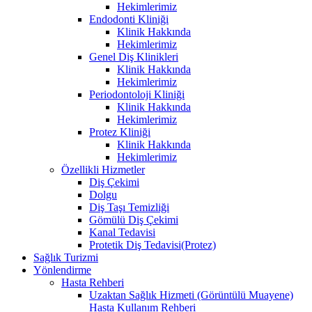
Hekimlerimiz
Endodonti Kliniği
Klinik Hakkında
Hekimlerimiz
Genel Diş Klinikleri
Klinik Hakkında
Hekimlerimiz
Periodontoloji Kliniği
Klinik Hakkında
Hekimlerimiz
Protez Kliniği
Klinik Hakkında
Hekimlerimiz
Özellikli Hizmetler
Diş Çekimi
Dolgu
Diş Taşı Temizliği
Gömülü Diş Çekimi
Kanal Tedavisi
Protetik Diş Tedavisi(Protez)
Sağlık Turizmi
Yönlendirme
Hasta Rehberi
Uzaktan Sağlık Hizmeti (Görüntülü Muayene)
Hasta Kullanım Rehberi