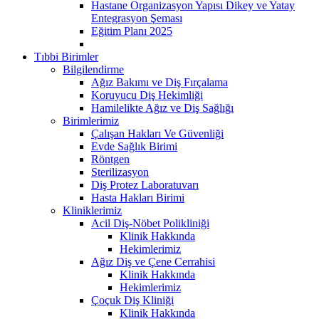
Hastane Organizasyon Yapısı Dikey ve Yatay
Entegrasyon Şeması
Eğitim Planı 2025
Tıbbi Birimler
Bilgilendirme
Ağız Bakımı ve Diş Fırçalama
Koruyucu Diş Hekimliği
Hamilelikte Ağız ve Diş Sağlığı
Birimlerimiz
Çalışan Hakları Ve Güvenliği
Evde Sağlık Birimi
Röntgen
Sterilizasyon
Diş Protez Laboratuvarı
Hasta Hakları Birimi
Kliniklerimiz
Acil Diş-Nöbet Polikliniği
Klinik Hakkında
Hekimlerimiz
Ağız Diş ve Çene Cerrahisi
Klinik Hakkında
Hekimlerimiz
Çoçuk Diş Kliniği
Klinik Hakkında