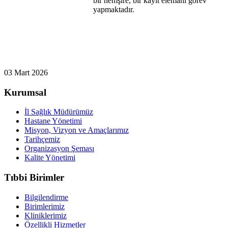
bir hemşire, bir kayıt elemanı görev
yapmaktadır.
03 Mart 2026
Kurumsal
İl Sağlık Müdürümüz
Hastane Yönetimi
Misyon, Vizyon ve Amaçlarımız
Tarihçemiz
Organizasyon Şeması
Kalite Yönetimi
Tıbbi Birimler
Bilgilendirme
Birimlerimiz
Kliniklerimiz
Özellikli Hizmetler