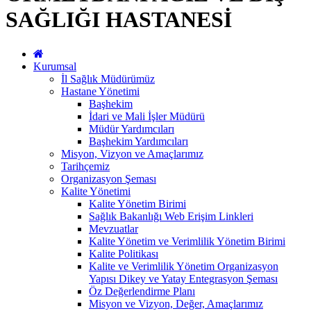
SAĞLIĞI HASTANESİ
Kurumsal
İl Sağlık Müdürümüz
Hastane Yönetimi
Başhekim
İdari ve Mali İşler Müdürü
Müdür Yardımcıları
Başhekim Yardımcıları
Misyon, Vizyon ve Amaçlarımız
Tarihçemiz
Organizasyon Şeması
Kalite Yönetimi
Kalite Yönetim Birimi
Sağlık Bakanlığı Web Erişim Linkleri
Mevzuatlar
Kalite Yönetim ve Verimlilik Yönetim Birimi
Kalite Politikası
Kalite ve Verimlilik Yönetim Organizasyon
Yapısı Dikey ve Yatay Entegrasyon Şeması
Öz Değerlendirme Planı
Misyon ve Vizyon, Değer, Amaçlarımız