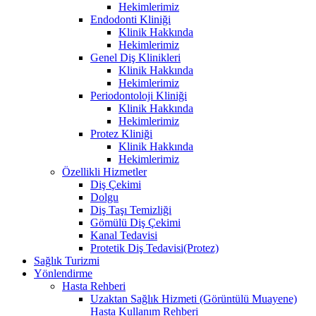
Hekimlerimiz
Endodonti Kliniği
Klinik Hakkında
Hekimlerimiz
Genel Diş Klinikleri
Klinik Hakkında
Hekimlerimiz
Periodontoloji Kliniği
Klinik Hakkında
Hekimlerimiz
Protez Kliniği
Klinik Hakkında
Hekimlerimiz
Özellikli Hizmetler
Diş Çekimi
Dolgu
Diş Taşı Temizliği
Gömülü Diş Çekimi
Kanal Tedavisi
Protetik Diş Tedavisi(Protez)
Sağlık Turizmi
Yönlendirme
Hasta Rehberi
Uzaktan Sağlık Hizmeti (Görüntülü Muayene)
Hasta Kullanım Rehberi