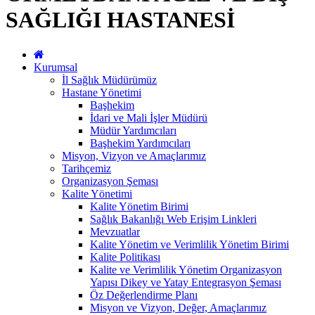
SAĞLIĞI HASTANESİ
Kurumsal
İl Sağlık Müdürümüz
Hastane Yönetimi
Başhekim
İdari ve Mali İşler Müdürü
Müdür Yardımcıları
Başhekim Yardımcıları
Misyon, Vizyon ve Amaçlarımız
Tarihçemiz
Organizasyon Şeması
Kalite Yönetimi
Kalite Yönetim Birimi
Sağlık Bakanlığı Web Erişim Linkleri
Mevzuatlar
Kalite Yönetim ve Verimlilik Yönetim Birimi
Kalite Politikası
Kalite ve Verimlilik Yönetim Organizasyon
Yapısı Dikey ve Yatay Entegrasyon Şeması
Öz Değerlendirme Planı
Misyon ve Vizyon, Değer, Amaçlarımız