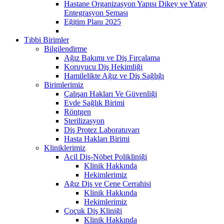
Hastane Organizasyon Yapısı Dikey ve Yatay
Entegrasyon Şeması
Eğitim Planı 2025
Tıbbi Birimler
Bilgilendirme
Ağız Bakımı ve Diş Fırçalama
Koruyucu Diş Hekimliği
Hamilelikte Ağız ve Diş Sağlığı
Birimlerimiz
Çalışan Hakları Ve Güvenliği
Evde Sağlık Birimi
Röntgen
Sterilizasyon
Diş Protez Laboratuvarı
Hasta Hakları Birimi
Kliniklerimiz
Acil Diş-Nöbet Polikliniği
Klinik Hakkında
Hekimlerimiz
Ağız Diş ve Çene Cerrahisi
Klinik Hakkında
Hekimlerimiz
Çoçuk Diş Kliniği
Klinik Hakkında